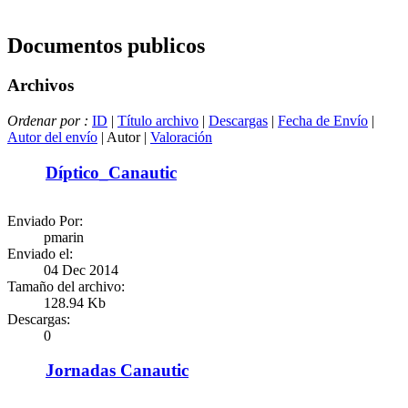
Documentos publicos
Archivos
Ordenar por :
ID
|
Título archivo
|
Descargas
|
Fecha de Envío
|
Autor del envío
| Autor |
Valoración
Díptico_Canautic
Enviado Por:
pmarin
Enviado el:
04 Dec 2014
Tamaño del archivo:
128.94 Kb
Descargas:
0
Jornadas Canautic